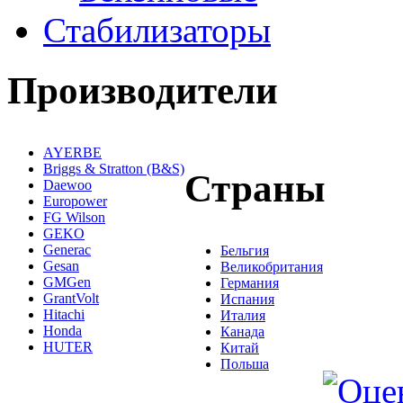
Стабилизаторы
Производители
AYERBE
Briggs & Stratton (B&S)
Страны
Daewoo
Europower
FG Wilson
GEKO
Generac
Бельгия
Gesan
Великобритания
GMGen
Германия
GrantVolt
Испания
Hitachi
Италия
Honda
Канада
HUTER
Китай
Польша