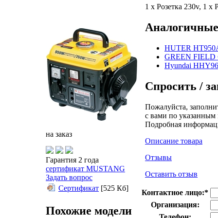
1 х Розетка 230v, 1 х 
Аналогичные
HUTER HT950
GREEN FIELD 
Hyundai HHY9
Спросить / за
Пожалуйста, заполни
с вами по указанным 
Подробная информац
на заказ
Описание товара
Отзывы
Гарантия 2 года
сертификат MUSTANG
Оставить отзыв
Задать вопрос
Сертификат
[525 Кб]
Контактное лицо:
*
Организация:
Похожие модели
Телефон: