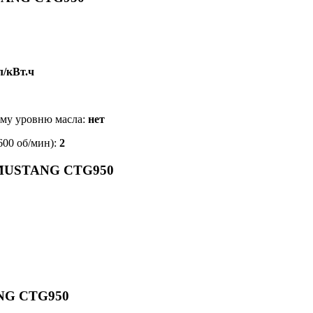
л/кВт.ч
ому уровню масла:
нет
600 об/мин):
2
с MUSTANG CTG950
NG CTG950