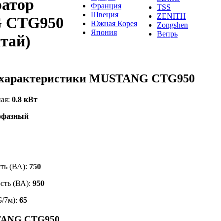
ратор
Франция
TSS
Швеция
ZENITH
 CTG950
Южная Корея
Zongshen
Япония
Вепрь
тай)
 характеристики MUSTANG CTG950
ая:
0.8 кВт
офазный
ть (ВА):
750
сть (ВА):
950
Б/7м):
65
TANG CTG950