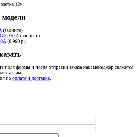
Розетка 12v
 модели
A
(звоните)
GF 950 A
(звоните)
60A
(8 990 р.)
казать
те поля формы и после отправки заказа наш менеджер свяжется
контактам.
ия по
оплате и доставке
.