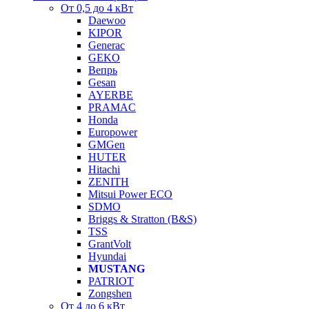
От 0,5 до 4 кВт
Daewoo
KIPOR
Generac
GEKO
Вепрь
Gesan
AYERBE
PRAMAC
Honda
Europower
GMGen
HUTER
Hitachi
ZENITH
Mitsui Power ECO
SDMO
Briggs & Stratton (B&S)
TSS
GrantVolt
Hyundai
MUSTANG
PATRIOT
Zongshen
От 4 до 6 кВт