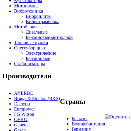
Культиваторы
Мотопомпы
Вибротехника
Виброплиты
Вибротрамбовка
Мотоблоки
Дизельные
Бензиновые мотоблоки
Тепловые пушки
Снегоуборщики
Электрические
Бензиновые
Стабилизаторы
Производители
AYERBE
Briggs & Stratton (B&S)
Страны
Daewoo
Europower
FG Wilson
Бельгия
GEKO
Великобритания
Generac
Германия
Gesan