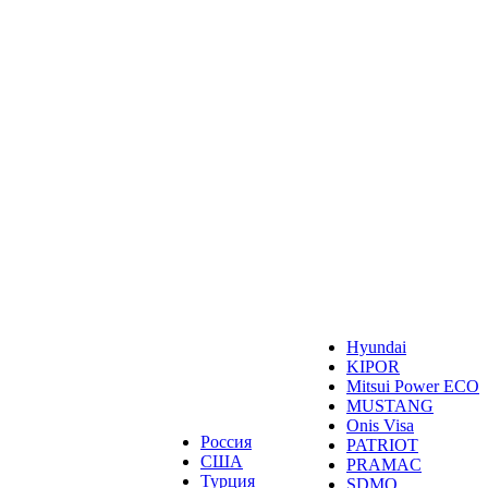
Hyundai
KIPOR
Mitsui Power ECO
MUSTANG
Onis Visa
Россия
PATRIOT
США
PRAMAC
Турция
SDMO