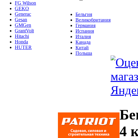
FG Wilson
GEKO
Generac
Бельгия
Gesan
Великобритания
GMGen
Германия
GrantVolt
Испания
Hitachi
Италия
Honda
Канада
HUTER
Китай
Польша
Бе
4 