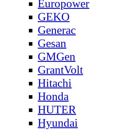
Europower
GEKO
Generac
Gesan
GMGen
GrantVolt
Hitachi
Honda
HUTER
Hyundai